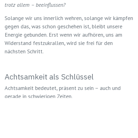
trotz allem – beeinflussen?
Solange wir uns innerlich wehren, solange wir kämpfen
gegen das, was schon geschehen ist, bleibt unsere
Energie gebunden. Erst wenn wir aufhören, uns am
Widerstand festzukrallen, wird sie frei für den
nächsten Schritt.
Achtsamkeit als Schlüssel
Achtsamkeit bedeutet, präsent zu sein – auch und
gerade in schwierigen Zeiten.
Den Autopiloten abzuschalten und innezuhalten, ist
der erste Schritt. Nicht wegzusehen, nicht zu
verdrängen, sondern das Hier und Jetzt bewusst
wahrzunehmen: die Schwere und den Schmerz ebenso