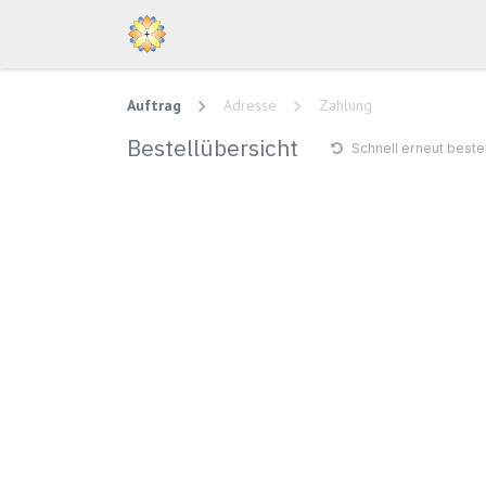
Zum Inhalt springen
Home
Ausbildung
Ko
Auftrag
Adresse
Zahlung
Bestellübersicht
Schnell erneut beste